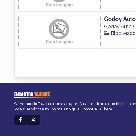
Godoy Auto
Godoy Auto C
Bloqueador
ENCONTRA
TAUBATÉ
O melhor de Taubaté num só lugar! Dicas, onde ir, o que fazer, as 
locais, serviços e muito mais no guia Encontra Taubaté.