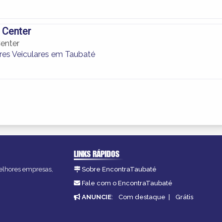
 Center
enter
es Veiculares em Taubaté
LINKS RÁPIDOS
melhores empresas,
Sobre EncontraTaubaté
Fale com o EncontraTaubaté
ANUNCIE
:
Com destaque
|
Grátis