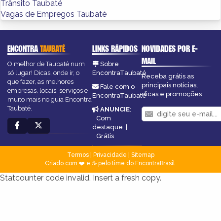
Trânsito Taubaté
Vagas de Empregos Taubaté
ENCONTRA
TAUBATÉ
LINKS RÁPIDOS
NOVIDADES POR E-
MAIL
O melhor de Taubaté num
Sobre
só lugar! Dicas, onde ir, o
EncontraTaubaté
Receba grátis as
que fazer, as melhores
principais notícias,
Fale com o
empresas, locais, serviços e
dicas e promoções
EncontraTaubaté
muito mais no guia Encontra
Taubaté.
ANUNCIE
:
Com
destaque
|
Grátis
Termos
|
Privacidade
|
Sitemap
Criado com ❤️ e ☕ pelo time do EncontraBrasil
Statcounter code invalid. Insert a fresh copy.