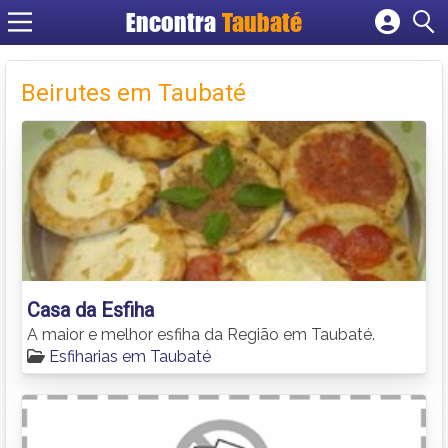
Encontra
Taubaté
Cadastrar empresa
Fazer login
Beirutes em Taubaté
Criar conta
Casa da Esfiha
A maior e melhor esfiha da Região em Taubaté.
Esfiharias em Taubaté