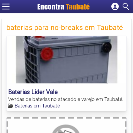
Encontra
Taubaté
Cadastrar empresa
Fazer login
baterias para no-breaks em Taubaté
Criar conta
Baterias Lider Vale
Vendas de baterias no atacado e varejo em Taubaté.
Baterias em Taubaté