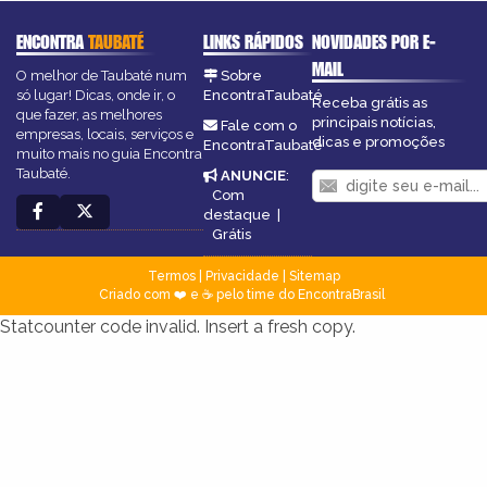
ENCONTRA
TAUBATÉ
LINKS RÁPIDOS
NOVIDADES POR E-
MAIL
O melhor de Taubaté num
Sobre
só lugar! Dicas, onde ir, o
EncontraTaubaté
Receba grátis as
que fazer, as melhores
principais notícias,
Fale com o
empresas, locais, serviços e
dicas e promoções
EncontraTaubaté
muito mais no guia Encontra
Taubaté.
ANUNCIE
:
Com
destaque
|
Grátis
Termos
|
Privacidade
|
Sitemap
Criado com ❤️ e ☕ pelo time do EncontraBrasil
Statcounter code invalid. Insert a fresh copy.