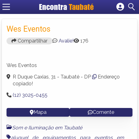
Encontra
Taubaté
Cadastrar empresa
Fazer login
Wes Eventos
Criar conta
Compartilhar
Avalie!
176
Wes Eventos
R Duque Caxias, 31 - Taubaté - DP
Endereço
copiado!
(12) 3025-0455
Mapa
Comente
Som e Iluminação em Taubaté
aluguel de equipamentos para eventos em