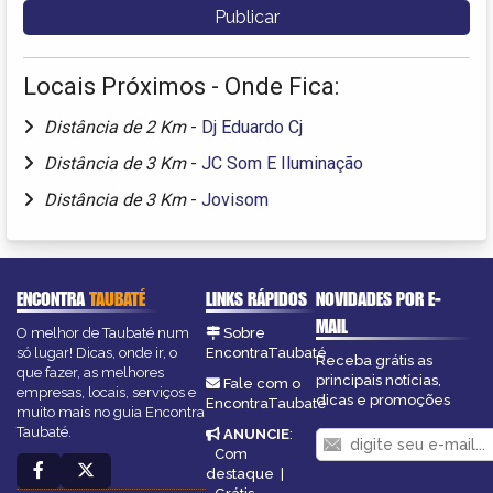
Locais Próximos - Onde Fica:
Distância de 2 Km
-
Dj Eduardo Cj
Distância de 3 Km
-
JC Som E Iluminação
Distância de 3 Km
-
Jovisom
ENCONTRA
TAUBATÉ
LINKS RÁPIDOS
NOVIDADES POR E-
MAIL
O melhor de Taubaté num
Sobre
só lugar! Dicas, onde ir, o
EncontraTaubaté
Receba grátis as
que fazer, as melhores
principais notícias,
Fale com o
empresas, locais, serviços e
dicas e promoções
EncontraTaubaté
muito mais no guia Encontra
Taubaté.
ANUNCIE
:
Com
destaque
|