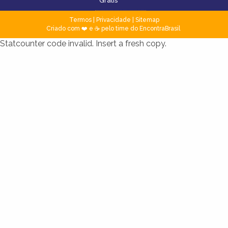
Grátis
Termos
|
Privacidade
|
Sitemap
Criado com ❤️ e ☕ pelo time do EncontraBrasil
Statcounter code invalid. Insert a fresh copy.