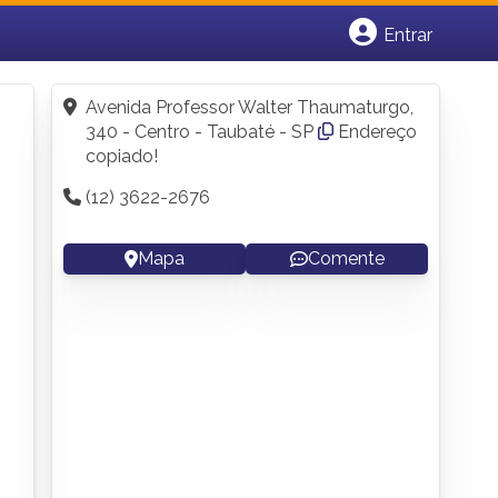
Entrar
Cadastrar empresa
Fazer login
Avenida Professor Walter Thaumaturgo,
Criar conta
340 - Centro - Taubaté - SP
Endereço
copiado!
(12) 3622-2676
Mapa
Comente