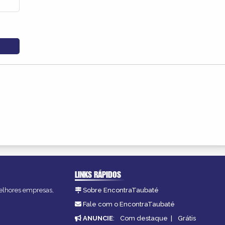
LINKS RÁPIDOS
melhores empresas,
Sobre EncontraTaubaté
Fale com o EncontraTaubaté
ANUNCIE
:
Com destaque
|
Grátis