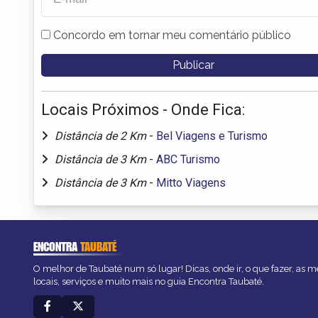
Concordo em tornar meu comentário público
Locais Próximos - Onde Fica:
Distância de 2 Km
-
Bel Viagens e Turismo
Distância de 3 Km
-
ABC Turismo
Distância de 3 Km
-
Mitto Viagens
ENCONTRA
TAUBATÉ
O melhor de Taubaté num só lugar! Dicas, onde ir, o que fazer, as 
locais, serviços e muito mais no guia Encontra Taubaté.