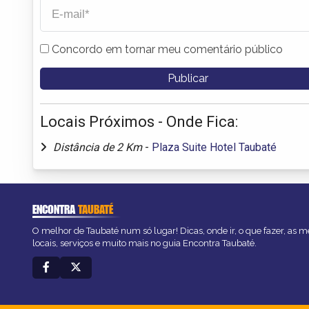
Concordo em tornar meu comentário público
Locais Próximos - Onde Fica:
Distância de 2 Km
-
Plaza Suite Hotel Taubaté
ENCONTRA
TAUBATÉ
O melhor de Taubaté num só lugar! Dicas, onde ir, o que fazer, as 
locais, serviços e muito mais no guia Encontra Taubaté.