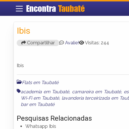
Encontra
Taubaté
Ibis
Compartilhar
Avalie!
Visitas: 244
Ibis
Flats em Taubaté
academia em Taubaté
,
camareira em Taubaté
,
es
Wi-Fi em Taubaté
,
lavanderia terceirizada em Tau
bar em Taubaté
Pesquisas Relacionadas
Whatsapp Ibis