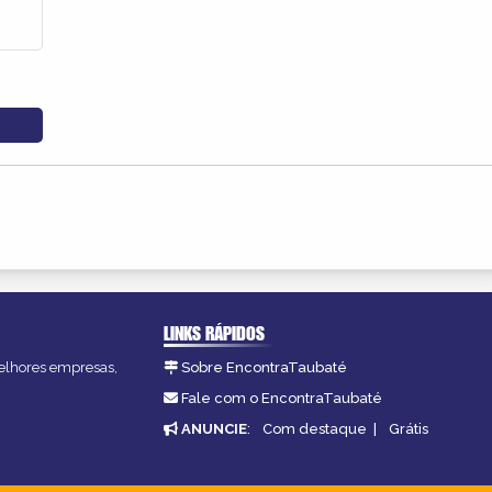
LINKS RÁPIDOS
melhores empresas,
Sobre EncontraTaubaté
Fale com o EncontraTaubaté
ANUNCIE
:
Com destaque
|
Grátis