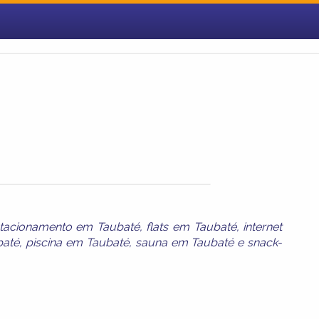
tacionamento em Taubaté
,
flats em Taubaté
,
internet
baté
,
piscina em Taubaté
,
sauna em Taubaté
e
snack-