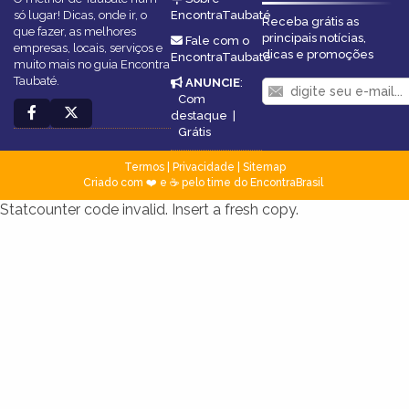
só lugar! Dicas, onde ir, o
EncontraTaubaté
Receba grátis as
que fazer, as melhores
principais notícias,
Fale com o
empresas, locais, serviços e
dicas e promoções
EncontraTaubaté
muito mais no guia Encontra
Taubaté.
ANUNCIE
:
Com
destaque
|
Grátis
Termos
|
Privacidade
|
Sitemap
Criado com ❤️ e ☕ pelo time do EncontraBrasil
Statcounter code invalid. Insert a fresh copy.