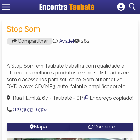
Encontra
Taubaté
Cadastrar empresa
Fazer login
Stop Som
Criar conta
Compartilhar
Avalie!
282
A Stop Som em Taubaté trabalha com qualidade e
oferece os melhores produtos e mais sofisticados em
som e acessórios para seu carro. Som automotivo,
DVD player, CD/MP3, auto-falante, amplificador,etc.
Rua Humitá, 67 - Taubaté - SP
Endereço copiado!
(12) 3633-6304
Mapa
Comente