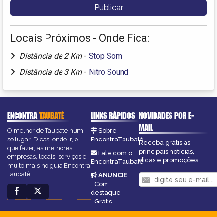
Locais Próximos - Onde Fica:
Distância de 2 Km
-
Stop Som
Distância de 3 Km
-
Nitro Sound
ENCONTRA
TAUBATÉ
LINKS RÁPIDOS
NOVIDADES POR E-
MAIL
O melhor de Taubaté num
Sobre
só lugar! Dicas, onde ir, o
EncontraTaubaté
Receba grátis as
que fazer, as melhores
principais notícias,
Fale com o
empresas, locais, serviços e
dicas e promoções
EncontraTaubaté
muito mais no guia Encontra
Taubaté.
ANUNCIE
:
Com
destaque
|
Grátis