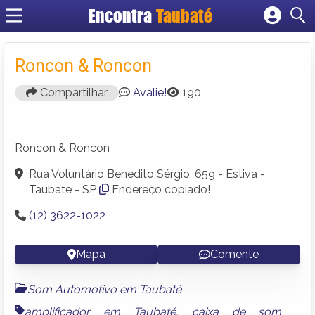
Encontra
Taubaté
Cadastrar empresa
Fazer login
Roncon & Roncon
Criar conta
Compartilhar
Avalie!
190
Roncon & Roncon
Rua Voluntário Benedito Sérgio, 659 - Estiva -
Taubate - SP
Endereço copiado!
(12) 3622-1022
Mapa
Comente
Som Automotivo em Taubaté
amplificador em Taubaté
,
caixa de som