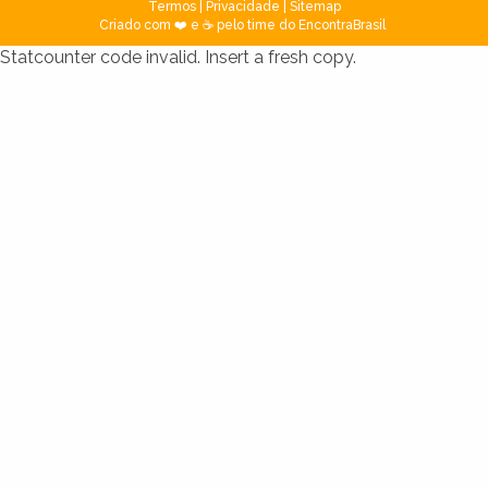
Termos
|
Privacidade
|
Sitemap
Criado com ❤️ e ☕ pelo time do EncontraBrasil
Statcounter code invalid. Insert a fresh copy.