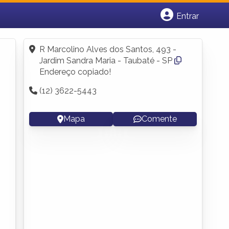
Entrar
Cadastrar empresa
Fazer login
R Marcolino Alves dos Santos, 493 -
Criar conta
Jardim Sandra Maria - Taubaté - SP
Endereço copiado!
(12) 3622-5443
Mapa
Comente