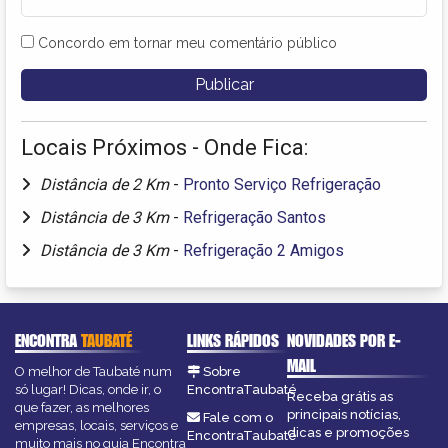
Concordo em tornar meu comentário público
Locais Próximos - Onde Fica:
Distância de 2 Km
-
Pronto Serviço Refrigeração
Distância de 3 Km
-
Refrigeração Santos
Distância de 3 Km
-
Refrigeração 2 Amigos
ENCONTRA
TAUBATÉ
LINKS RÁPIDOS
NOVIDADES POR E-
MAIL
O melhor de Taubaté num
Sobre
só lugar! Dicas, onde ir, o
EncontraTaubaté
Receba grátis as
que fazer, as melhores
principais notícias,
Fale com o
empresas, locais, serviços e
dicas e promoções
EncontraTaubaté
muito mais no guia Encontra