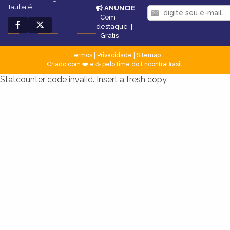
Taubaté.
ANUNCIE
:
Com
destaque
|
Grátis
Termos
|
Privacidade
|
Sitemap
Criado com ❤️ e ☕ pelo time do EncontraBrasil
Statcounter code invalid. Insert a fresh copy.