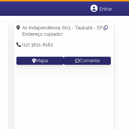
Entrar
Cadastrar empresa
Fazer login
Av Independência, 603 - Taubaté - SP
Criar conta
Endereço copiado!
(12) 3621-8182
Mapa
Comente