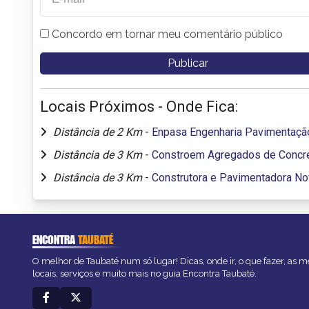
Concordo em tornar meu comentário público
Locais Próximos - Onde Fica:
Distância de 2 Km
-
Enpasa Engenharia Pavimentaç
Distância de 3 Km
-
Constroem Agregados de Concr
Distância de 3 Km
-
Construtora e Pavimentadora N
ENCONTRA
TAUBATÉ
O melhor de Taubaté num só lugar! Dicas, onde ir, o que fazer, as 
locais, serviços e muito mais no guia Encontra Taubaté.