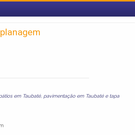
aplanagem
átios em Taubaté
,
pavimentação em Taubaté
e
tapa
em