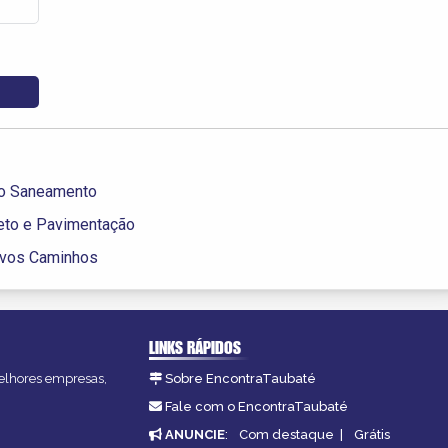
ão Saneamento
eto e Pavimentação
ovos Caminhos
LINKS RÁPIDOS
melhores empresas,
Sobre EncontraTaubaté
Fale com o EncontraTaubaté
ANUNCIE
:
Com destaque
|
Grátis