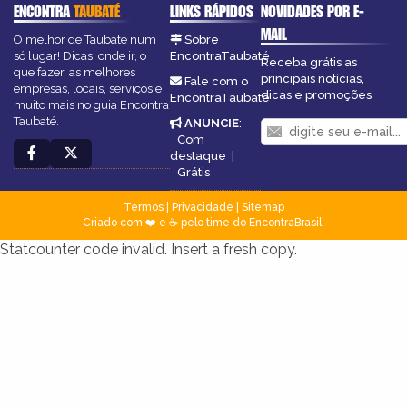
ENCONTRA
TAUBATÉ
LINKS RÁPIDOS
NOVIDADES POR E-
MAIL
O melhor de Taubaté num
Sobre
só lugar! Dicas, onde ir, o
EncontraTaubaté
Receba grátis as
que fazer, as melhores
principais notícias,
Fale com o
empresas, locais, serviços e
dicas e promoções
EncontraTaubaté
muito mais no guia Encontra
Taubaté.
ANUNCIE
:
Com
destaque
|
Grátis
Termos
|
Privacidade
|
Sitemap
Criado com ❤️ e ☕ pelo time do EncontraBrasil
Statcounter code invalid. Insert a fresh copy.