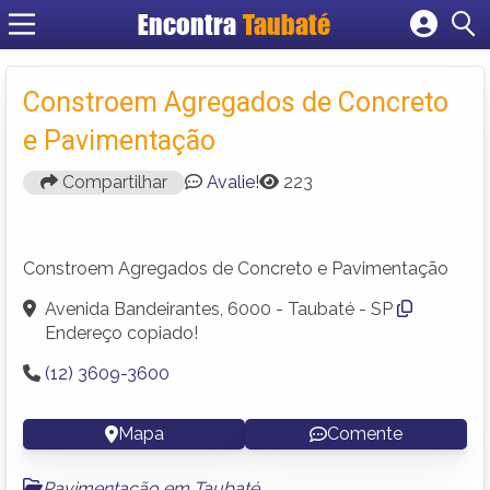
Encontra
Taubaté
Cadastrar empresa
Fazer login
Constroem Agregados de Concreto
Criar conta
e Pavimentação
Compartilhar
Avalie!
223
Constroem Agregados de Concreto e Pavimentação
Avenida Bandeirantes, 6000 - Taubaté - SP
Endereço copiado!
(12) 3609-3600
Mapa
Comente
Pavimentação em Taubaté