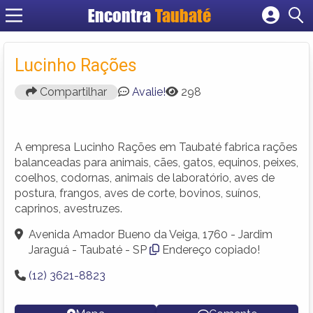
Encontra
Taubaté
Cadastrar empresa
Fazer login
Lucinho Rações
Criar conta
Compartilhar
Avalie!
298
A empresa Lucinho Rações em Taubaté fabrica rações
balanceadas para animais, cães, gatos, equinos, peixes,
coelhos, codornas, animais de laboratório, aves de
postura, frangos, aves de corte, bovinos, suínos,
caprinos, avestruzes.
Avenida Amador Bueno da Veiga, 1760 - Jardim
Jaraguá - Taubaté - SP
Endereço copiado!
(12) 3621-8823