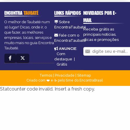
ENCONTRA
TAUBATÉ
LINKS RÁPIDOS
NOVIDADES POR E-
MAIL
O melhor de Taubaté num
Sobre
só lugar! Dicas, onde ir, o
EncontraTaubaté
Receba grátis as
que fazer, as melhores
principais notícias,
Fale com o
empresas, locais, serviços e
dicas e promoções
EncontraTaubaté
muito mais no guia Encontra
Taubaté.
ANUNCIE
:
Com
destaque
|
Grátis
Termos
|
Privacidade
|
Sitemap
Criado com ❤️ e ☕ pelo time do EncontraBrasil
Statcounter code invalid. Insert a fresh copy.