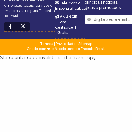
que fazer, as melhores
principais notícias,
Fale com o
empresas, locais, serviços e
dicas e promoções
EncontraTaubaté
muito mais no guia Encontra
Taubaté.
ANUNCIE
:
Com
destaque
|
Grátis
Termos
|
Privacidade
|
Sitemap
Criado com ❤️ e ☕ pelo time do EncontraBrasil
Statcounter code invalid. Insert a fresh copy.