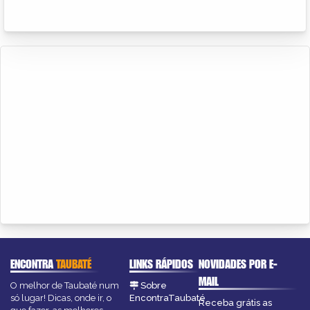
ENCONTRA
TAUBATÉ
LINKS RÁPIDOS
NOVIDADES POR E-
MAIL
O melhor de Taubaté num
Sobre
só lugar! Dicas, onde ir, o
EncontraTaubaté
Receba grátis as