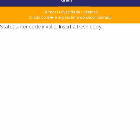
Grátis
Termos
|
Privacidade
|
Sitemap
Criado com ❤️ e ☕ pelo time do EncontraBrasil
Statcounter code invalid. Insert a fresh copy.