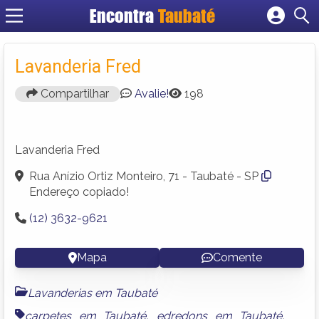
Encontra
Taubaté
Cadastrar empresa
Fazer login
Lavanderia Fred
Criar conta
Compartilhar
Avalie!
198
Lavanderia Fred
Rua Anízio Ortiz Monteiro, 71 - Taubaté - SP
Endereço copiado!
(12) 3632-9621
Mapa
Comente
Lavanderias em Taubaté
carpetes em Taubaté
,
edredons em Taubaté
,