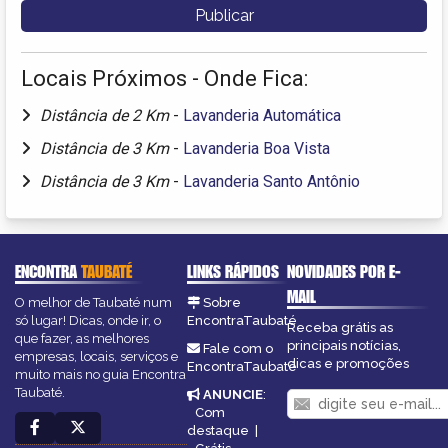
Locais Próximos - Onde Fica:
Distância de 2 Km
-
Lavanderia Automática
Distância de 3 Km
-
Lavanderia Boa Vista
Distância de 3 Km
-
Lavanderia Santo Antônio
ENCONTRA
TAUBATÉ
LINKS RÁPIDOS
NOVIDADES POR E-
MAIL
O melhor de Taubaté num
Sobre
só lugar! Dicas, onde ir, o
EncontraTaubaté
Receba grátis as
que fazer, as melhores
principais notícias,
Fale com o
empresas, locais, serviços e
dicas e promoções
EncontraTaubaté
muito mais no guia Encontra
Taubaté.
ANUNCIE
:
Com
destaque
|