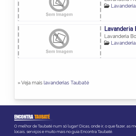
Lavanderi
Lavanderia 
Lavanderia Bo
Lavanderi
» Veja mais
lavanderias Taubaté
ENCONTRA
TAUBATÉ
O melhor de Taubaté num só lugar! Dicas, onde ir, o que fazer, as 
locais, serviços e muito mais no guia Encontra Taubaté.