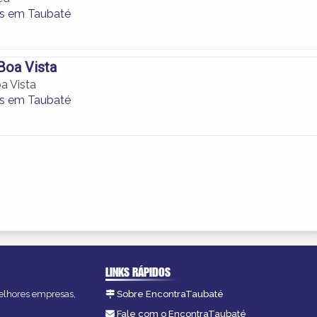
as em Taubaté
Boa Vista
a Vista
as em Taubaté
LINKS RÁPIDOS
melhores empresas,
Sobre EncontraTaubaté
Fale com o EncontraTaubaté