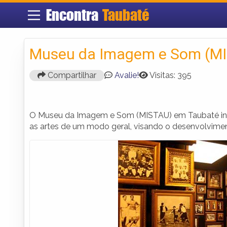
Encontra
Taubaté
Museu da Imagem e Som (M
Compartilhar
Avalie!
Visitas: 395
O Museu da Imagem e Som (MISTAU) em Taubaté incen
as artes de um modo geral, visando o desenvolviment