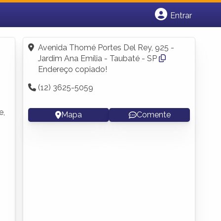
Entrar
Cadastrar empresa
Fazer login
Avenida Thomé Portes Del Rey, 925 -
Criar conta
Jardim Ana Emília - Taubaté - SP
Endereço copiado!
(12) 3625-5059
e,
Mapa
Comente