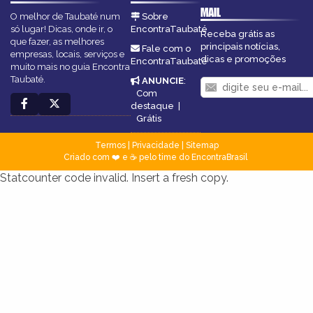
MAIL
O melhor de Taubaté num
Sobre
só lugar! Dicas, onde ir, o
EncontraTaubaté
Receba grátis as
que fazer, as melhores
principais notícias,
Fale com o
empresas, locais, serviços e
dicas e promoções
EncontraTaubaté
muito mais no guia Encontra
Taubaté.
ANUNCIE
:
Com
destaque
|
Grátis
Termos
|
Privacidade
|
Sitemap
Criado com ❤️ e ☕ pelo time do EncontraBrasil
Statcounter code invalid. Insert a fresh copy.