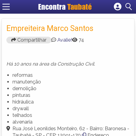
Encontra
Taubaté
Cadastrar empresa
Fazer login
Empreiteira Marco Santos
Criar conta
Compartilhar
Avalie!
74
Há 10 anos na área da Construção Civil.
reformas
manutenção
demolição
pinturas
hidráulica
drywall
telhados
alvenaria
Rua José Leonildes Monteiro, 62 - Bairro: Baronesa -
Taubaté - SP - CEP: 12091-170
Endereço