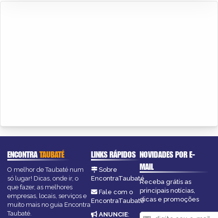
ENCONTRA
TAUBATÉ
LINKS RÁPIDOS
NOVIDADES POR E-
MAIL
O melhor de Taubaté num
Sobre
só lugar! Dicas, onde ir, o
EncontraTaubaté
Receba grátis as
que fazer, as melhores
principais notícias,
Fale com o
empresas, locais, serviços e
dicas e promoções
EncontraTaubaté
muito mais no guia Encontra
Taubaté.
ANUNCIE
: