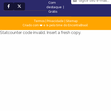
Com
destaque
|
Grátis
Termos
|
Privacidade
|
Sitemap
Criado com ❤️ e ☕ pelo time do EncontraBrasil
Statcounter code invalid. Insert a fresh copy.