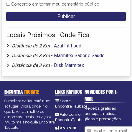
Concordo em tornar meu comentário público
Locais Próximos - Onde Fica:
Distância de 2 Km
-
Azul Fit Food
Distância de 3 Km
-
Marmitex Sabor e Saúde
Distância de 3 Km
-
Disk Marmitex
ENCONTRA
TAUBATÉ
LINKS RÁPIDOS
NOVIDADES POR E-
MAIL
O melhor de Taubaté num
Sobre
só lugar! Dicas, onde ir, o
EncontraTaubaté
Receba grátis as
que fazer, as melhores
principais notícias,
Fale com o
empresas, locais, serviços e
dicas e promoções
EncontraTaubaté
muito mais no guia Encontra
Taubaté.
ANUNCIE
: