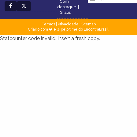
Com
destaque
|
Grátis
Termos
|
Privacidade
|
Sitemap
Criado com ❤️ e ☕ pelo time do EncontraBrasil
Statcounter code invalid. Insert a fresh copy.