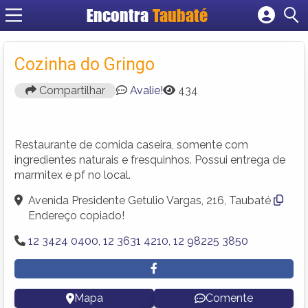
Encontra
Taubaté
Cadastrar empresa
Fazer login
Cozinha do Gringo
Criar conta
Compartilhar
Avalie!
434
Restaurante de comida caseira, somente com
ingredientes naturais e fresquinhos. Possui entrega de
marmitex e pf no local.
Avenida Presidente Getulio Vargas, 216, Taubaté
Endereço copiado!
12 3424 0400, 12 3631 4210, 12 98225 3850
Mapa
Comente