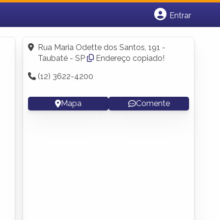
Entrar
Cadastrar empresa
Fazer login
Rua Maria Odette dos Santos, 191 -
Criar conta
Taubaté - SP
Endereço copiado!
(12) 3622-4200
Mapa
Comente