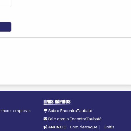
LINKS RÁPIDOS
melhores empresas,
Sobre EncontraTaubaté
Fale com o EncontraTaubaté
ANUNCIE
:
Com destaque
|
Grátis