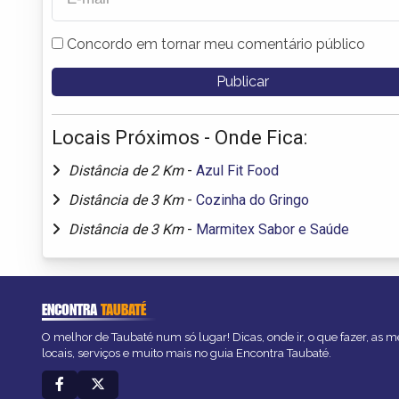
Concordo em tornar meu comentário público
Locais Próximos - Onde Fica:
Distância de 2 Km
-
Azul Fit Food
Distância de 3 Km
-
Cozinha do Gringo
Distância de 3 Km
-
Marmitex Sabor e Saúde
ENCONTRA
TAUBATÉ
O melhor de Taubaté num só lugar! Dicas, onde ir, o que fazer, as 
locais, serviços e muito mais no guia Encontra Taubaté.