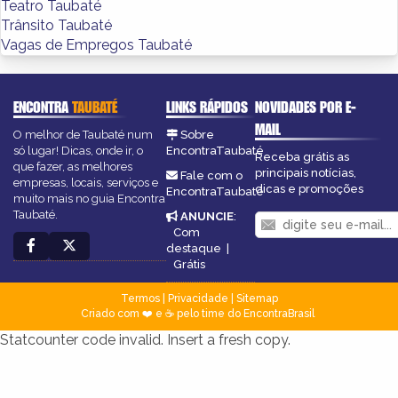
Teatro Taubaté
Trânsito Taubaté
Vagas de Empregos Taubaté
ENCONTRA
TAUBATÉ
LINKS RÁPIDOS
NOVIDADES POR E-
MAIL
O melhor de Taubaté num
Sobre
só lugar! Dicas, onde ir, o
EncontraTaubaté
Receba grátis as
que fazer, as melhores
principais notícias,
Fale com o
empresas, locais, serviços e
dicas e promoções
EncontraTaubaté
muito mais no guia Encontra
Taubaté.
ANUNCIE
:
Com
destaque
|
Grátis
Termos
|
Privacidade
|
Sitemap
Criado com ❤️ e ☕ pelo time do EncontraBrasil
Statcounter code invalid. Insert a fresh copy.