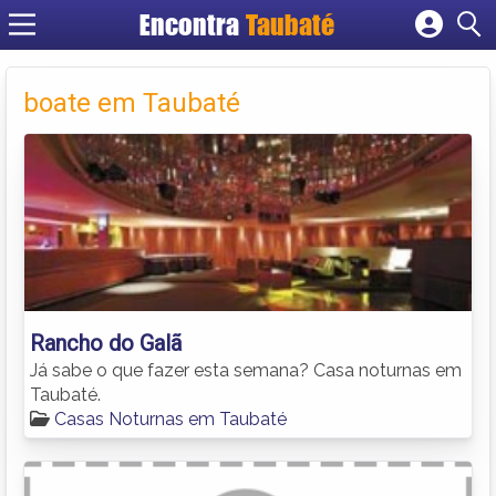
Encontra
Taubaté
Cadastrar empresa
Fazer login
boate em Taubaté
Criar conta
Rancho do Galã
Já sabe o que fazer esta semana? Casa noturnas em
Taubaté.
Casas Noturnas em Taubaté