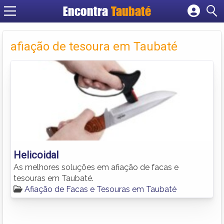
Encontra
Taubaté
Cadastrar empresa
Fazer login
afiação de tesoura em Taubaté
Criar conta
Helicoidal
As melhores soluções em afiação de facas e
tesouras em Taubaté.
Afiação de Facas e Tesouras em Taubaté