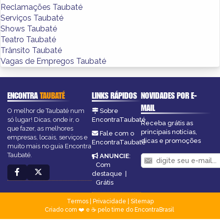
Reclamações Taubaté
Serviços Taubaté
Shows Taubaté
Teatro Taubaté
Trânsito Taubaté
Vagas de Empregos Taubaté
ENCONTRA
TAUBATÉ
LINKS RÁPIDOS
NOVIDADES POR E-
MAIL
O melhor de Taubaté num
Sobre
só lugar! Dicas, onde ir, o
EncontraTaubaté
Receba grátis as
que fazer, as melhores
principais notícias,
Fale com o
empresas, locais, serviços e
dicas e promoções
EncontraTaubaté
muito mais no guia Encontra
Taubaté.
ANUNCIE
:
Com
destaque
|
Grátis
Termos
|
Privacidade
|
Sitemap
Criado com ❤️ e ☕ pelo time do EncontraBrasil