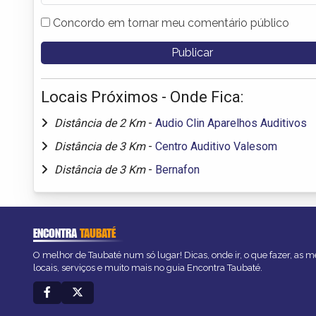
Concordo em tornar meu comentário público
Locais Próximos - Onde Fica:
Distância de 2 Km
-
Audio Clin Aparelhos Auditivos
Distância de 3 Km
-
Centro Auditivo Valesom
Distância de 3 Km
-
Bernafon
ENCONTRA
TAUBATÉ
O melhor de Taubaté num só lugar! Dicas, onde ir, o que fazer, as 
locais, serviços e muito mais no guia Encontra Taubaté.