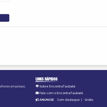
LINKS RÁPIDOS
melhores empresas,
Sobre EncontraTaubaté
Fale com o EncontraTaubaté
ANUNCIE
:
Com destaque
|
Grátis