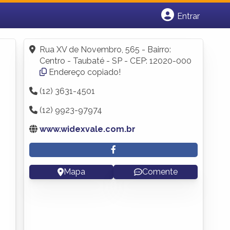
Entrar
Cadastrar empresa
Fazer login
Rua XV de Novembro, 565 - Bairro:
Criar conta
Centro - Taubaté - SP - CEP: 12020-000
Endereço copiado!
(12) 3631-4501
(12) 9923-97974
www.widexvale.com.br
Mapa
Comente