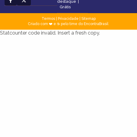
destaque
|
Grátis
Termos
|
Privacidade
|
Sitemap
Criado com ❤️ e ☕ pelo time do EncontraBrasil
Statcounter code invalid. Insert a fresh copy.