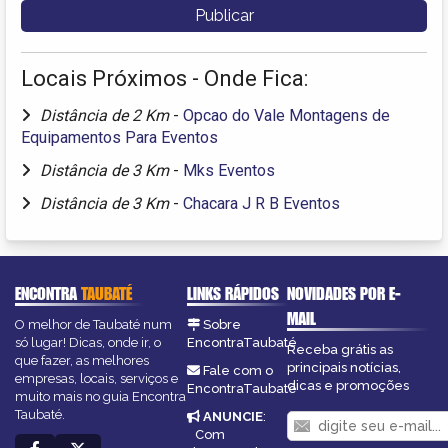
Locais Próximos - Onde Fica:
Distância de 2 Km
-
Opcao do Vale Montagens de
Equipamentos Para Eventos
Distância de 3 Km
-
Mks Eventos
Distância de 3 Km
-
Chacara J R B Eventos
ENCONTRA
TAUBATÉ
LINKS RÁPIDOS
NOVIDADES POR E-
MAIL
O melhor de Taubaté num
Sobre
só lugar! Dicas, onde ir, o
EncontraTaubaté
Receba grátis as
que fazer, as melhores
principais notícias,
Fale com o
empresas, locais, serviços e
dicas e promoções
EncontraTaubaté
muito mais no guia Encontra
Taubaté.
ANUNCIE
:
Com