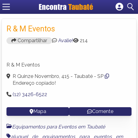
Encontra
Taubaté
Cadastrar empresa
Fazer login
R & M Eventos
Criar conta
Compartilhar
Avalie!
214
R & M Eventos
R Quinze Novembro, 415 - Taubaté - SP
Endereço copiado!
(12) 3426-6522
Mapa
Comente
Equipamentos para Eventos em Taubaté
aluguel de equipamentos para eventos em