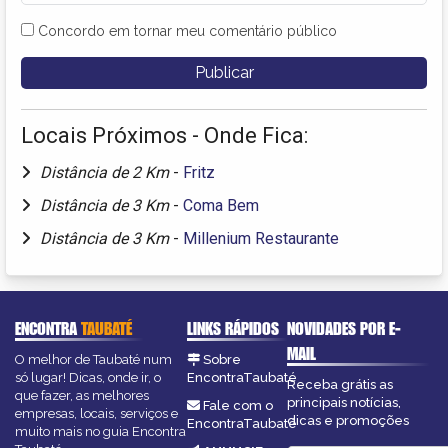
Concordo em tornar meu comentário público
Locais Próximos - Onde Fica:
Distância de 2 Km
-
Fritz
Distância de 3 Km
-
Coma Bem
Distância de 3 Km
-
Millenium Restaurante
ENCONTRA
TAUBATÉ
LINKS RÁPIDOS
NOVIDADES POR E-
MAIL
O melhor de Taubaté num
Sobre
só lugar! Dicas, onde ir, o
EncontraTaubaté
Receba grátis as
que fazer, as melhores
principais notícias,
Fale com o
empresas, locais, serviços e
dicas e promoções
EncontraTaubaté
muito mais no guia Encontra