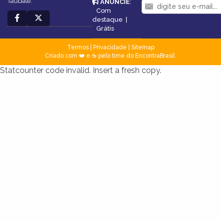
Taubaté.
ANUNCIE
:
Com
destaque
|
Grátis
Termos
|
Privacidade
|
Sitemap
Criado com ❤️ e ☕ pelo time do EncontraBrasil
Statcounter code invalid. Insert a fresh copy.