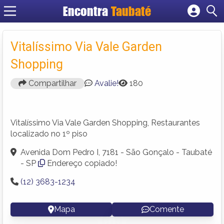
Encontra
Taubaté
Cadastrar empresa
Fazer login
Vitalíssimo Via Vale Garden
Criar conta
Shopping
Compartilhar
Avalie!
180
Vitalíssimo Via Vale Garden Shopping, Restaurantes
localizado no 1º piso
Avenida Dom Pedro I, 7181 - São Gonçalo - Taubaté
- SP
Endereço copiado!
(12) 3683-1234
Mapa
Comente