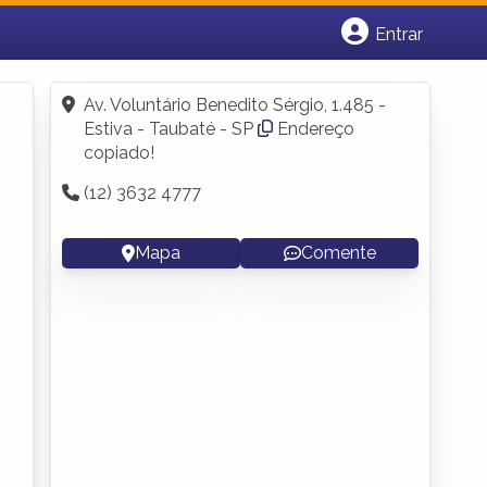
Entrar
Cadastrar empresa
Fazer login
Av. Voluntário Benedito Sérgio, 1.485 -
Criar conta
Estiva - Taubaté - SP
Endereço
copiado!
(12) 3632 4777
Mapa
Comente