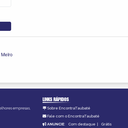
 Melro
LINKS RÁPIDOS
melhores empresas,
Sobre EncontraTaubaté
Fale com o EncontraTaubaté
ANUNCIE
:
Com destaque
|
Grátis