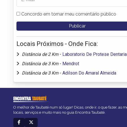
Concordo em tornar meu comentário público
Locais Próximos - Onde Fica:
Distância de 2 Km
-
Laboratorio De Protese Dentaria
Distância de 3 Km
-
Mendrot
Distância de 3 Km
-
Adilson Do Amaral Almeida
ENCONTRA
TAUBATÉ
O melhor de Taubaté num só lugar! Dicas, onde ir, o que fazer, as 
locais, serviços e muito mais no guia Encontra Taubaté.