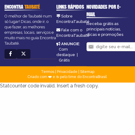
ENCONTRA
TAUBATÉ
LINKS RÁPIDOS
NOVIDADES POR E-
MAIL
O melhor de Taubaté num
Sobre
só lugar! Dicas, onde ir, o
EncontraTaubaté
Receba grátis as
que fazer, as melhores
principais notícias,
Fale com o
empresas, locais, serviços e
dicas e promoções
EncontraTaubaté
muito mais no guia Encontra
Taubaté.
ANUNCIE
:
Com
destaque
|
Grátis
Termos
|
Privacidade
|
Sitemap
Criado com ❤️ e ☕ pelo time do EncontraBrasil
Statcounter code invalid. Insert a fresh copy.