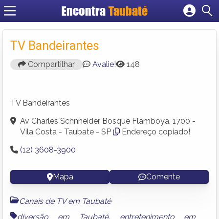
Encontra
Taubaté
Cadastrar empresa
Fazer login
TV Bandeirantes
Criar conta
Compartilhar
Avalie!
148
TV Bandeirantes
Av Charles Schnneider Bosque Flamboya, 1700 -
Vila Costa - Taubate - SP
Endereço copiado!
(12) 3608-3900
Mapa
Comente
Canais de TV em Taubaté
diversão em Taubaté
,
entretenimento em