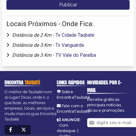
Locais Próximos - Onde Fica:
Distância de 2 Km
-
Tv Cidade Taubaté
Distância de 3 Km
-
Tv Vanguarda
Distância de 3 Km
-
TV Vale do Paraíba
ENCONTRA
TAUBATÉ
LINKS RÁPIDOS
NOVIDADES POR E-
MAIL
O melhor de Taubaté num
Sobre
só lugar! Dicas, onde ir, o
EncontraTaubaté
Receba grátis as
que fazer, as melhores
principais notícias,
Fale com o
empresas, locais, serviços e
dicas e promoções
EncontraTaubaté
muito mais no guia Encontra
Taubaté.
ANUNCIE
:
Com
destaque
|