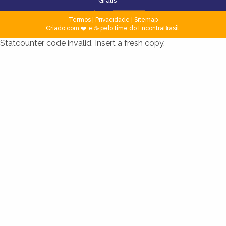
Grátis
Termos
|
Privacidade
|
Sitemap
Criado com ❤️ e ☕ pelo time do EncontraBrasil
Statcounter code invalid. Insert a fresh copy.