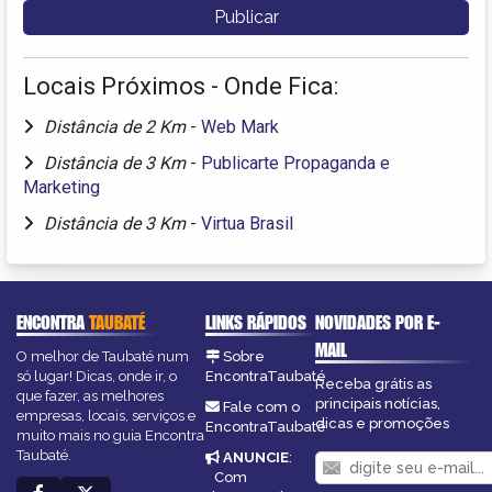
Locais Próximos - Onde Fica:
Distância de 2 Km
-
Web Mark
Distância de 3 Km
-
Publicarte Propaganda e
Marketing
Distância de 3 Km
-
Virtua Brasil
ENCONTRA
TAUBATÉ
LINKS RÁPIDOS
NOVIDADES POR E-
MAIL
O melhor de Taubaté num
Sobre
só lugar! Dicas, onde ir, o
EncontraTaubaté
Receba grátis as
que fazer, as melhores
principais notícias,
Fale com o
empresas, locais, serviços e
dicas e promoções
EncontraTaubaté
muito mais no guia Encontra
Taubaté.
ANUNCIE
:
Com