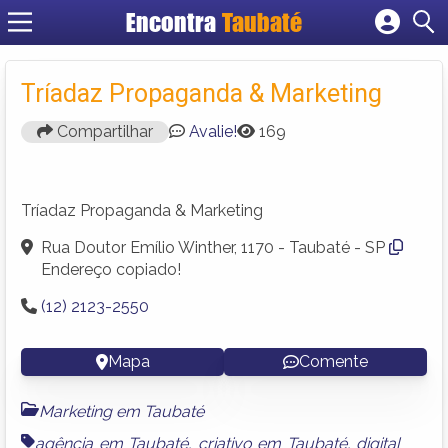
Encontra
Taubaté
Cadastrar empresa
Fazer login
Tríadaz Propaganda & Marketing
Criar conta
Compartilhar
Avalie!
169
Tríadaz Propaganda & Marketing
Rua Doutor Emílio Winther, 1170 - Taubaté - SP
Endereço copiado!
(12) 2123-2550
Mapa
Comente
Marketing em Taubaté
agência em Taubaté
,
criativo em Taubaté
,
digital