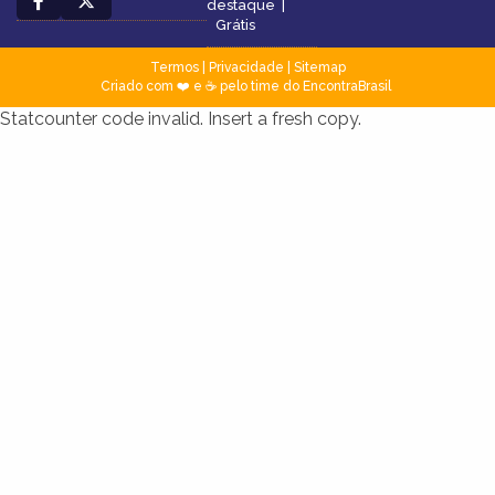
destaque
|
Grátis
Termos
|
Privacidade
|
Sitemap
Criado com ❤️ e ☕ pelo time do EncontraBrasil
Statcounter code invalid. Insert a fresh copy.