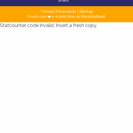
Grátis
Termos
|
Privacidade
|
Sitemap
Criado com ❤️ e ☕ pelo time do EncontraBrasil
Statcounter code invalid. Insert a fresh copy.