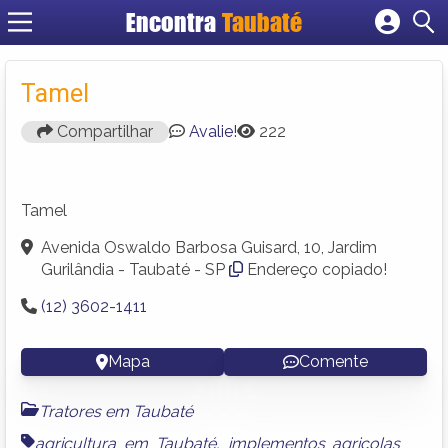
Encontra
Taubaté
Cadastrar empresa
Fazer login
Tamel
Criar conta
Compartilhar
Avalie!
222
Tamel
Avenida Oswaldo Barbosa Guisard, 10, Jardim
Gurilândia - Taubaté - SP
Endereço copiado!
(12) 3602-1411
Mapa
Comente
Tratores em Taubaté
agricultura em Taubaté
,
implementos agricolas