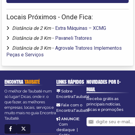
Locais Próximos - Onde Fica:
Distância de 2 Km
-
Extra Máquinas – XCMG
Distância de 3 Km
-
Pavaneli Tratores
Distância de 3 Km
-
Agrovale Tratores Implementos
Peças e Serviços
ENCONTRA
TAUBATÉ
LINKS RÁPIDOS
NOVIDADES POR E-
MAIL
O melhor de Taubaté num
Sobre
só lugar! Dicas, onde ir, o
EncontraTaubaté
Receba grátis as
que fazer, as melhores
principais notícias,
Fale com o
empresas, locais, serviços e
dicas e promoções
EncontraTaubaté
muito mais no guia Encontra
Taubaté.
ANUNCIE
:
Com
destaque
|