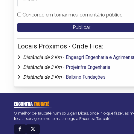
Concordo em tornar meu comentário público
Locais Próximos - Onde Fica:
Distância de 2 Km
-
Engeagri Engenharia e Agrimens
Distância de 3 Km
-
Projeinfra Engenharia
Distância de 3 Km
-
Balbino Fundações
ENCONTRA
TAUBATÉ
O melhor de Taubaté num só lugar! Dicas, onde ir, o que fazer, as 
locais, serviços e muito mais no guia Encontra Taubaté.