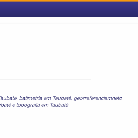
Taubaté
,
batimetria em Taubaté
,
georreferenciamneto
ubaté
e
topografia em Taubaté