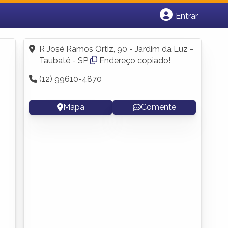
Entrar
Cadastrar empresa
Fazer login
R José Ramos Ortiz, 90 - Jardim da Luz -
Criar conta
Taubaté - SP
Endereço copiado!
(12) 99610-4870
Mapa
Comente