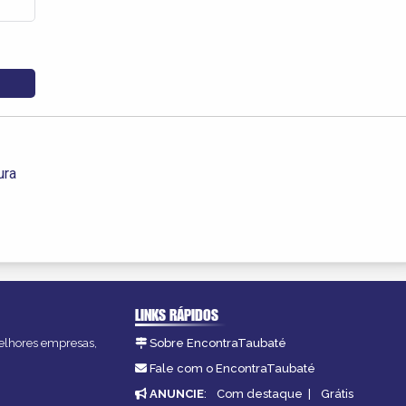
ura
LINKS RÁPIDOS
melhores empresas,
Sobre EncontraTaubaté
Fale com o EncontraTaubaté
ANUNCIE
:
Com destaque
|
Grátis