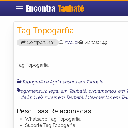
Encontra
Taubaté
Tag Topogarfia
Compartilhar
Avalie!
Visitas: 149
Tag Topogarfia
Topografia e Agrimensura em Taubaté
agrimensura legal em Taubaté
,
arruamentos em 
de imóveis rurais em Taubaté
,
loteamentos em Ta
Pesquisas Relacionadas
Whatsapp Tag Topogarfia
Suporte Tag Topogarfia