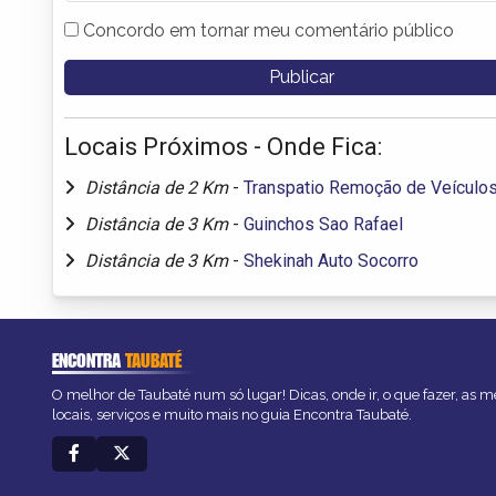
Concordo em tornar meu comentário público
Locais Próximos - Onde Fica:
Distância de 2 Km
-
Transpatio Remoção de Veículo
Distância de 3 Km
-
Guinchos Sao Rafael
Distância de 3 Km
-
Shekinah Auto Socorro
ENCONTRA
TAUBATÉ
O melhor de Taubaté num só lugar! Dicas, onde ir, o que fazer, as 
locais, serviços e muito mais no guia Encontra Taubaté.