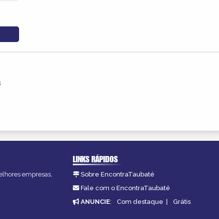
s
LINKS RÁPIDOS
melhores empresas,
Sobre EncontraTaubaté
Fale com o EncontraTaubaté
ANUNCIE
:
Com destaque
|
Grátis