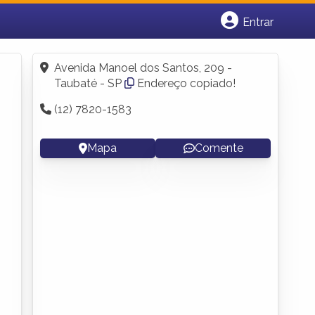
Entrar
Cadastrar empresa
Fazer login
Avenida Manoel dos Santos, 209 -
Criar conta
Taubaté - SP
Endereço copiado!
(12) 7820-1583
Mapa
Comente