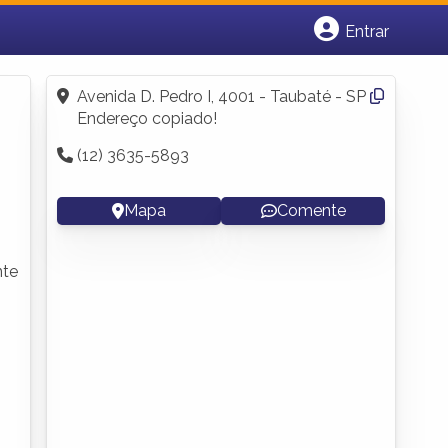
Entrar
Cadastrar empresa
Fazer login
Avenida D. Pedro I, 4001 - Taubaté - SP
Criar conta
Endereço copiado!
(12) 3635-5893
Mapa
Comente
nte