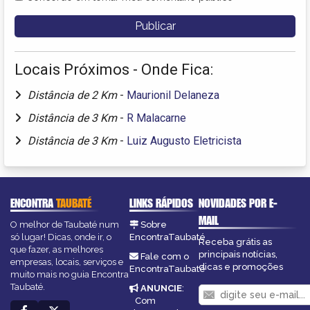
Locais Próximos - Onde Fica:
Distância de 2 Km
-
Maurionil Delaneza
Distância de 3 Km
-
R Malacarne
Distância de 3 Km
-
Luiz Augusto Eletricista
ENCONTRA
TAUBATÉ
LINKS RÁPIDOS
NOVIDADES POR E-
MAIL
O melhor de Taubaté num
Sobre
só lugar! Dicas, onde ir, o
EncontraTaubaté
Receba grátis as
que fazer, as melhores
principais notícias,
Fale com o
empresas, locais, serviços e
dicas e promoções
EncontraTaubaté
muito mais no guia Encontra
Taubaté.
ANUNCIE
:
Com