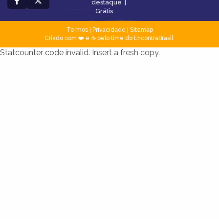
destaque
|
Grátis
Termos
|
Privacidade
|
Sitemap
Criado com ❤️ e ☕ pelo time do EncontraBrasil
Statcounter code invalid. Insert a fresh copy.