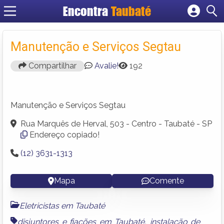
Encontra
Taubaté
Cadastrar empresa
Fazer login
Manutenção e Serviços Segtau
Criar conta
Compartilhar
Avalie!
192
Manutenção e Serviços Segtau
Rua Marquês de Herval, 503 - Centro - Taubaté - SP
Endereço copiado!
(12) 3631-1313
Mapa
Comente
Eletricistas em Taubaté
disjuntores e fiações em Taubaté
,
instalação de