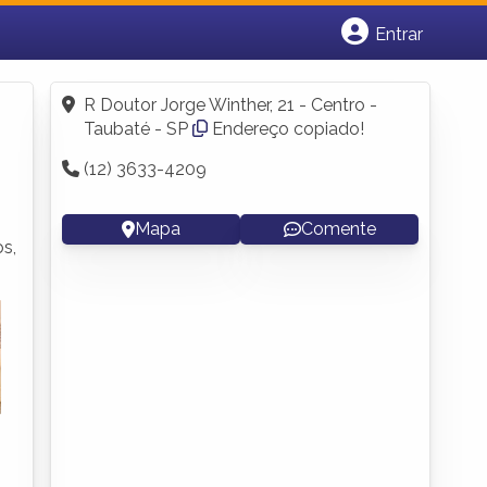
Entrar
Cadastrar empresa
Fazer login
R Doutor Jorge Winther, 21 - Centro -
Criar conta
Taubaté - SP
Endereço copiado!
(12) 3633-4209
Mapa
Comente
s,