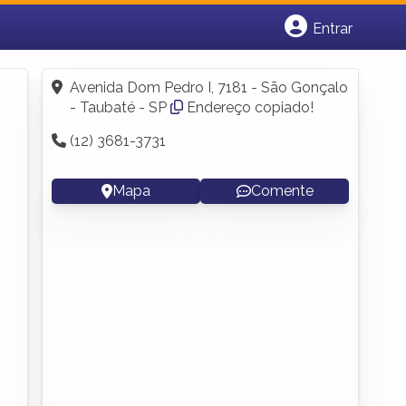
Entrar
Cadastrar empresa
Fazer login
Avenida Dom Pedro I, 7181 - São Gonçalo
Criar conta
- Taubaté - SP
Endereço copiado!
(12) 3681-3731
Mapa
Comente