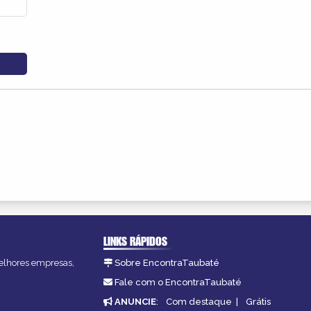
LINKS RÁPIDOS
melhores empresas,
Sobre EncontraTaubaté
Fale com o EncontraTaubaté
ANUNCIE
:
Com destaque
|
Grátis