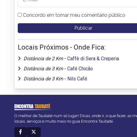
Concordo em tornar meu comentário público
Locais Próximos - Onde Fica:
Distância de 2 Km
-
Caffè di Sera & Creperia
Distância de 3 Km
-
Café Chicão
Distância de 3 Km
-
Nils Café
ENCONTRA
TAUBATÉ
O melhor de Taubaté num só lugar! Dicas, onde ir, o que fazer, as 
locais, serviços e muito mais no guia Encontra Taubaté.