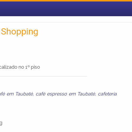
 Shopping
calizado no 1º piso
afé em Taubaté
,
café espresso em Taubaté
,
cafeteria
g