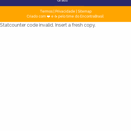
Grátis
Termos
|
Privacidade
|
Sitemap
Criado com ❤️ e ☕ pelo time do EncontraBrasil
Statcounter code invalid. Insert a fresh copy.