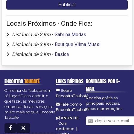
Locais Próximos - Onde Fica:
Distância de 2 Km
-
Sabrina Modas
Distância de 3 Km
-
Boutique Vilma Mussi
Distância de 3 Km
-
Basica
ENCONTRA
TAUBATÉ
LINKS RÁPIDOS
NOVIDADES POR E-
MAIL
O melhor de Taubaté num
Sobre
só lugar! Dicas, onde ir, o
EncontraTaubaté
Receba grátis as
que fazer, as melhores
principais notícias,
Fale com o
empresas, locais, serviços e
dicas e promoções
EncontraTaubaté
muito mais no guia Encontra
Taubaté.
ANUNCIE
:
Com
destaque
|