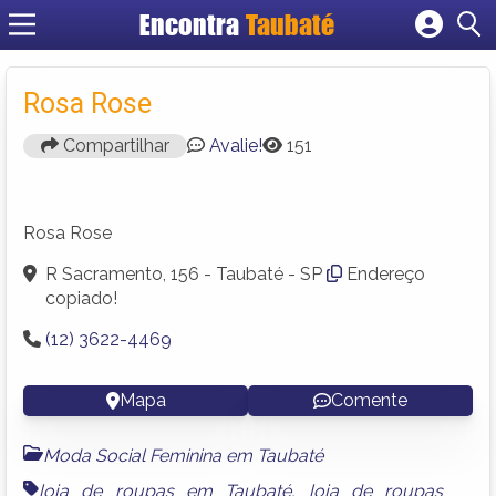
Encontra
Taubaté
Cadastrar empresa
Fazer login
Rosa Rose
Criar conta
Compartilhar
Avalie!
151
Rosa Rose
R Sacramento, 156 - Taubaté - SP
Endereço
copiado!
(12) 3622-4469
Mapa
Comente
Moda Social Feminina em Taubaté
loja de roupas em Taubaté
,
loja de roupas