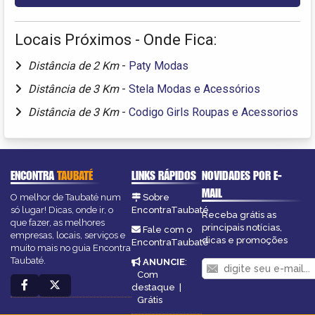
Locais Próximos - Onde Fica:
Distância de 2 Km
-
Paty Modas
Distância de 3 Km
-
Stela Modas e Acessórios
Distância de 3 Km
-
Codigo Girls Roupas e Acessorios
ENCONTRA
TAUBATÉ
LINKS RÁPIDOS
NOVIDADES POR E-
MAIL
O melhor de Taubaté num
Sobre
só lugar! Dicas, onde ir, o
EncontraTaubaté
Receba grátis as
que fazer, as melhores
principais notícias,
Fale com o
empresas, locais, serviços e
dicas e promoções
EncontraTaubaté
muito mais no guia Encontra
Taubaté.
ANUNCIE
:
Com
destaque
|
Grátis