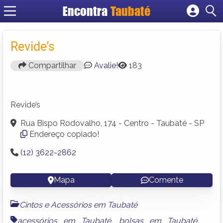
Encontra
Taubaté
Cadastrar empresa
Fazer login
Revide’s
Criar conta
Compartilhar
Avalie!
183
Revide’s
Rua Bispo Rodovalho, 174 - Centro - Taubaté - SP
Endereço copiado!
(12) 3622-2862
Mapa
Comente
Cintos e Acessórios em Taubaté
acessórios em Taubaté
,
bolsas em Taubaté
,