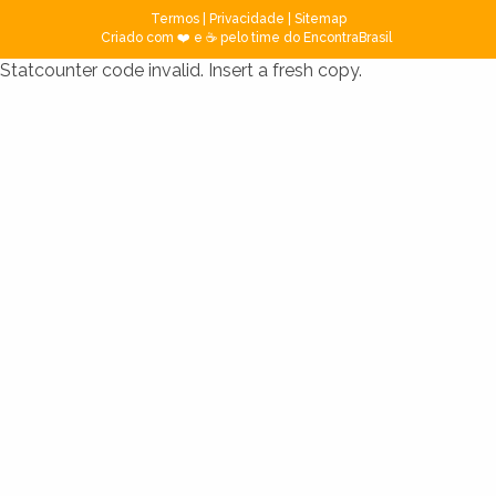
Termos
|
Privacidade
|
Sitemap
Criado com ❤️ e ☕ pelo time do EncontraBrasil
Statcounter code invalid. Insert a fresh copy.