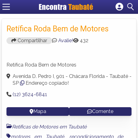
Encontra
Taubaté
Cadastrar empresa
Fazer login
Retífica Roda Bem de Motores
Criar conta
Compartilhar
Avalie!
432
Retífica Roda Bem de Motores
Avenida D. Pedro I, 901 - Chácara Florida - Taubaté -
SP
Endereço copiado!
(12) 3624-6841
Mapa
Comente
Retíficas de Motores em Taubaté
motores em Taubaté
,
recondicionamento de