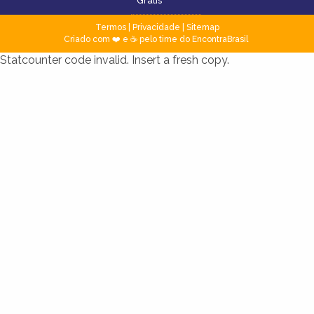
Grátis
Termos
|
Privacidade
|
Sitemap
Criado com ❤️ e ☕ pelo time do EncontraBrasil
Statcounter code invalid. Insert a fresh copy.