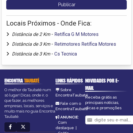
Locais Próximos - Onde Fica:
Distância de 2 Km
-
Retífica G M Motores
Distância de 3 Km
-
Retimotores Retífica Motores
Distância de 3 Km
-
Cs Tecnica
ENCONTRA
TAUBATÉ
LINKS RÁPIDOS
NOVIDADES POR E-
MAIL
O melhor de Taubaté num
Sobre
só lugar! Dicas, onde ir, o
EncontraTaubaté
Receba grátis as
que fazer, as melhores
principais notícias,
Fale com o
empresas, locais, serviços e
dicas e promoções
EncontraTaubaté
muito mais no guia Encontra
Taubaté.
ANUNCIE
:
Com
destaque
|