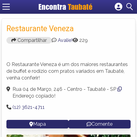
Encontra
Taubaté
Cadastrar empresa
Fazer login
Restaurante Veneza
Criar conta
Compartilhar
Avalie!
229
O Restaurante Veneza é um dos maiores restaurantes
de buffet e rodízio com pratos variados em Taubaté,
venha conferir!
Rua 04 de Março, 246 - Centro - Taubaté - SP
Endereço copiado!
(12) 3621-4711
Mapa
Comente