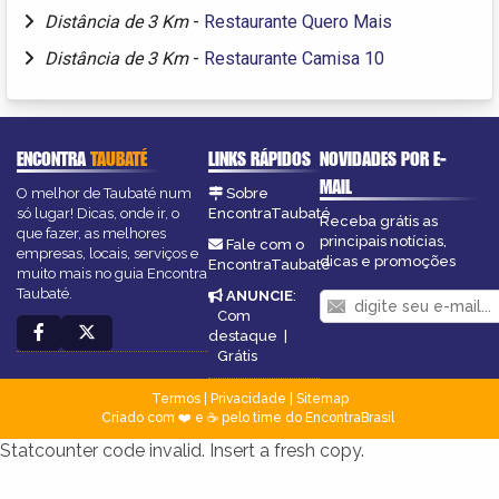
Distância de 3 Km
-
Restaurante Quero Mais
Distância de 3 Km
-
Restaurante Camisa 10
ENCONTRA
TAUBATÉ
LINKS RÁPIDOS
NOVIDADES POR E-
MAIL
O melhor de Taubaté num
Sobre
só lugar! Dicas, onde ir, o
EncontraTaubaté
Receba grátis as
que fazer, as melhores
principais notícias,
Fale com o
empresas, locais, serviços e
dicas e promoções
EncontraTaubaté
muito mais no guia Encontra
Taubaté.
ANUNCIE
:
Com
destaque
|
Grátis
Termos
|
Privacidade
|
Sitemap
Criado com ❤️ e ☕ pelo time do EncontraBrasil
Statcounter code invalid. Insert a fresh copy.