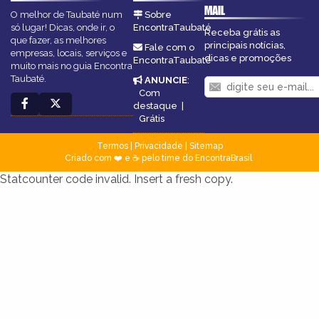
MAIL
O melhor de Taubaté num
Sobre
só lugar! Dicas, onde ir, o
EncontraTaubaté
Receba grátis as
que fazer, as melhores
principais notícias,
Fale com o
empresas, locais, serviços e
dicas e promoções
EncontraTaubaté
muito mais no guia Encontra
Taubaté.
ANUNCIE
:
Com
destaque
|
Grátis
Termos
|
Privacidade
|
Sitemap
Criado com ❤️ e ☕ pelo time do EncontraBrasil
Statcounter code invalid. Insert a fresh copy.