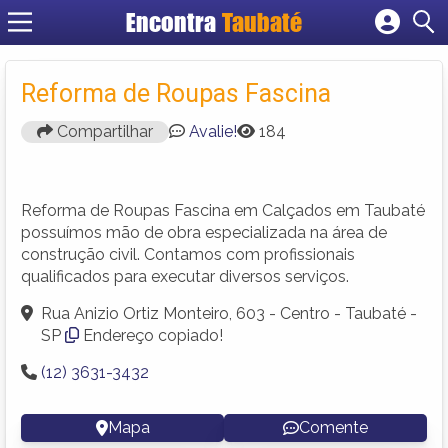
Encontra
Taubaté
Cadastrar empresa
Fazer login
Reforma de Roupas Fascina
Criar conta
Compartilhar
Avalie!
184
Reforma de Roupas Fascina em Calçados em Taubaté
possuímos mão de obra especializada na área de
construção civil. Contamos com profissionais
qualificados para executar diversos serviços.
Rua Anizio Ortiz Monteiro, 603 - Centro - Taubaté -
SP
Endereço copiado!
(12) 3631-3432
Mapa
Comente