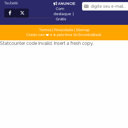
Taubaté.
ANUNCIE
:
Com
destaque
|
Grátis
Termos
|
Privacidade
|
Sitemap
Criado com ❤️ e ☕ pelo time do EncontraBrasil
Statcounter code invalid. Insert a fresh copy.