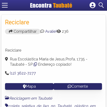
Encontra
Taubaté
Cadastrar empresa
Fazer login
Reciclare
Criar conta
Compartilhar
Avalie!
236
Reciclare
Rua Escolástica Maria de Jesus,Profa, 1735 -
Taubaté - SP
Endereço copiado!
(12) 3622-7277
Mapa
Comente
Reciclagem em Taubaté
coleta seletiva de lixo no Taubaté
,
plástico em