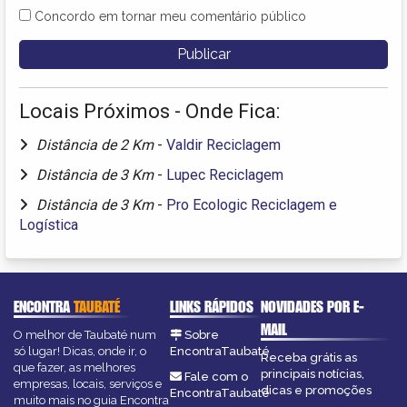
Concordo em tornar meu comentário público
Locais Próximos - Onde Fica:
Distância de 2 Km
-
Valdir Reciclagem
Distância de 3 Km
-
Lupec Reciclagem
Distância de 3 Km
-
Pro Ecologic Reciclagem e
Logística
ENCONTRA
TAUBATÉ
LINKS RÁPIDOS
NOVIDADES POR E-
MAIL
O melhor de Taubaté num
Sobre
só lugar! Dicas, onde ir, o
EncontraTaubaté
Receba grátis as
que fazer, as melhores
principais notícias,
Fale com o
empresas, locais, serviços e
dicas e promoções
EncontraTaubaté
muito mais no guia Encontra