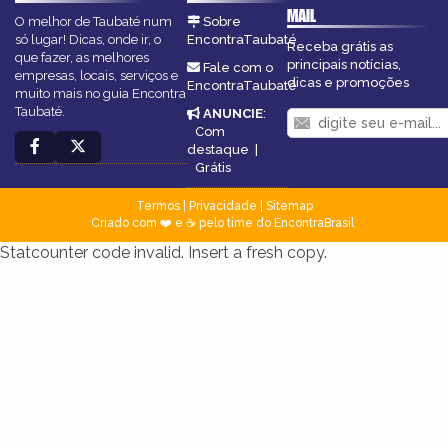
MAIL
O melhor de Taubaté num
Sobre
só lugar! Dicas, onde ir, o
EncontraTaubaté
Receba grátis as
que fazer, as melhores
principais notícias,
Fale com o
empresas, locais, serviços e
dicas e promoções
EncontraTaubaté
muito mais no guia Encontra
Taubaté.
ANUNCIE
:
Com
destaque
|
Grátis
Termos
|
Privacidade
|
Sitemap
Criado com ❤️ e ☕ pelo time do EncontraBrasil
Statcounter code invalid. Insert a fresh copy.