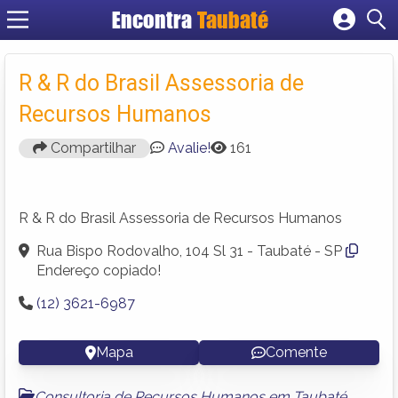
Encontra
Taubaté
Cadastrar empresa
Fazer login
R & R do Brasil Assessoria de
Criar conta
Recursos Humanos
Compartilhar
Avalie!
161
R & R do Brasil Assessoria de Recursos Humanos
Rua Bispo Rodovalho, 104 Sl 31 - Taubaté - SP
Endereço copiado!
(12) 3621-6987
Mapa
Comente
Consultoria de Recursos Humanos em Taubaté