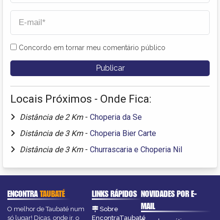
Concordo em tornar meu comentário público
Locais Próximos - Onde Fica:
Distância de 2 Km
-
Choperia da Se
Distância de 3 Km
-
Choperia Bier Carte
Distância de 3 Km
-
Churrascaria e Choperia Nil
ENCONTRA
TAUBATÉ
LINKS RÁPIDOS
NOVIDADES POR E-
MAIL
O melhor de Taubaté num
Sobre
só lugar! Dicas, onde ir, o
EncontraTaubaté