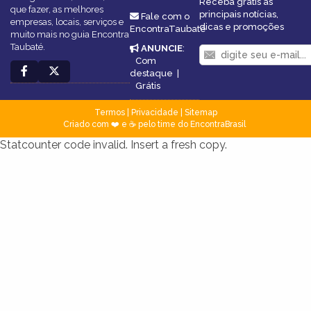
Receba grátis as
que fazer, as melhores
principais notícias,
Fale com o
empresas, locais, serviços e
dicas e promoções
EncontraTaubaté
muito mais no guia Encontra
Taubaté.
ANUNCIE
:
Com
destaque
|
Grátis
Termos
|
Privacidade
|
Sitemap
Criado com ❤️ e ☕ pelo time do EncontraBrasil
Statcounter code invalid. Insert a fresh copy.