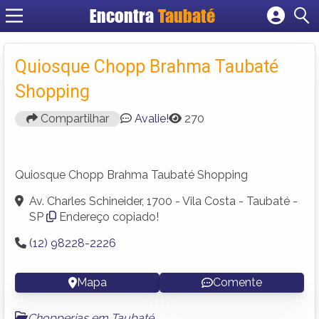
Encontra
Taubaté
Cadastrar empresa
Fazer login
Quiosque Chopp Brahma Taubaté
Criar conta
Shopping
Compartilhar
Avalie!
270
Quiosque Chopp Brahma Taubaté Shopping
Av. Charles Schineider, 1700 - Vila Costa - Taubaté -
SP
Endereço copiado!
(12) 98228-2226
Mapa
Comente
Chopperias em Taubaté