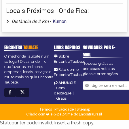
Locais Próximos - Onde Fica:
Distância de 2 Km
-
Kumon
ENCONTRA
TAUBATÉ
LINKS RÁPIDOS
NOVIDADES POR E-
MAIL
O melhor de Taubaté num
Sobre
só lugar! Dicas, onde ir, o
EncontraTaubaté
Receba grátis as
que fazer, as melhores
principais notícias,
Fale com o
empresas, locais, serviços e
dicas e promoções
EncontraTaubaté
muito mais no guia Encontra
Taubaté.
ANUNCIE
:
Com
destaque
|
Grátis
Termos
|
Privacidade
|
Sitemap
Criado com ❤️ e ☕ pelo time do EncontraBrasil
Statcounter code invalid. Insert a fresh copy.