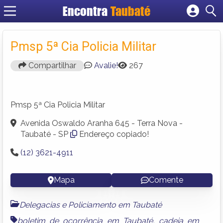
Encontra
Taubaté
Cadastrar empresa
Fazer login
Pmsp 5ª Cia Policia Militar
Criar conta
Compartilhar
Avalie!
267
Pmsp 5ª Cia Policia Militar
Avenida Oswaldo Aranha 645 - Terra Nova -
Taubaté - SP
Endereço copiado!
(12) 3621-4911
Mapa
Comente
Delegacias e Policiamento em Taubaté
boletim de ocorrência em Taubaté
,
cadeia em