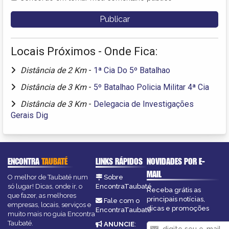
Locais Próximos - Onde Fica:
Distância de 2 Km
-
1ª Cia Do 5º Batalhao
Distância de 3 Km
-
5º Batalhao Policia Militar 4ª Cia
Distância de 3 Km
-
Delegacia de Investigações
Gerais Dig
ENCONTRA
TAUBATÉ
LINKS RÁPIDOS
NOVIDADES POR E-
MAIL
O melhor de Taubaté num
Sobre
só lugar! Dicas, onde ir, o
EncontraTaubaté
Receba grátis as
que fazer, as melhores
principais notícias,
Fale com o
empresas, locais, serviços e
dicas e promoções
EncontraTaubaté
muito mais no guia Encontra
Taubaté.
ANUNCIE
: