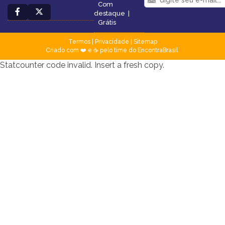
Com
destaque
|
Grátis
Termos
|
Privacidade
|
Sitemap
Criado com ❤️ e ☕ pelo time do EncontraBrasil
Statcounter code invalid. Insert a fresh copy.