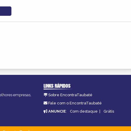
LINKS RÁPIDOS
melhores empresas,
Sobre EncontraTaubaté
Fale com o EncontraTaubaté
ANUNCIE
:
Com destaque
|
Grátis