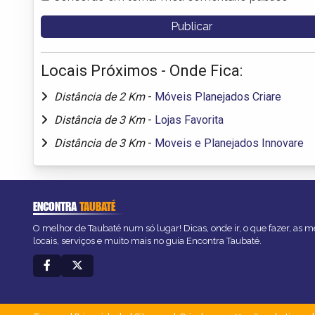
Locais Próximos - Onde Fica:
Distância de 2 Km
-
Móveis Planejados Criare
Distância de 3 Km
-
Lojas Favorita
Distância de 3 Km
-
Moveis e Planejados Innovare
ENCONTRA
TAUBATÉ
O melhor de Taubaté num só lugar! Dicas, onde ir, o que fazer, as 
locais, serviços e muito mais no guia Encontra Taubaté.