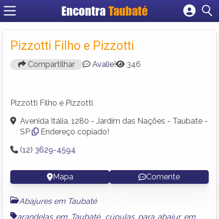
Encontra
Taubaté
Cadastrar empresa
Fazer login
Pizzotti Filho e Pizzotti
Criar conta
Compartilhar
Avalie!
346
Pizzotti Filho e Pizzotti
Avenida Itália, 1280 - Jardim das Nações - Taubate -
SP
Endereço copiado!
(12) 3629-4594
Mapa
Comente
Abajures em Taubaté
arandelas em Taubaté
,
cúpulas para abajur em