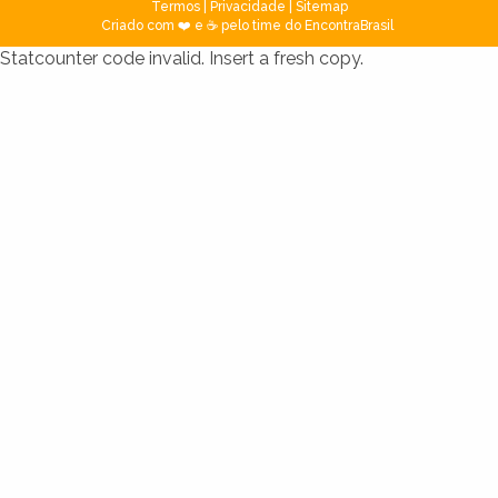
Termos
|
Privacidade
|
Sitemap
Criado com ❤️ e ☕ pelo time do EncontraBrasil
Statcounter code invalid. Insert a fresh copy.