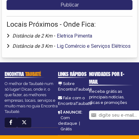
Locais Próximos - Onde Fica:
Distância de 2 Km
-
Eletrica Pimenta
Distância de 3 Km
-
Lig Comércio e Serviços Elétricos
ENCONTRA
TAUBATÉ
LINKS RÁPIDOS
NOVIDADES POR E-
MAIL
O melhor de Taubaté num
Sobre
só lugar! Dicas, onde ir, o
EncontraTaubaté
Receba grátis as
que fazer, as melhores
principais notícias,
Fale com o
empresas, locais, serviços e
dicas e promoções
EncontraTaubaté
muito mais no guia Encontra
Taubaté.
ANUNCIE
:
Com
destaque
|
Grátis